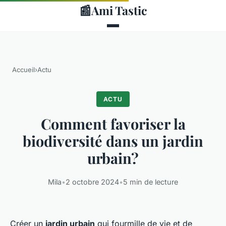
📰
Ami Tastic
Accueil
›
Actu
ACTU
Comment favoriser la
biodiversité dans un jardin
urbain?
Mila
•
2 octobre 2024
•
5 min de lecture
Créer un
jardin urbain
qui fourmille de vie et de